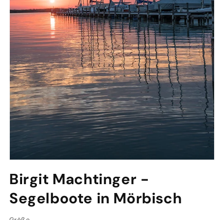
Medien
1
Birgit Machtinger -
in
Modal
öffnen
Segelboote in Mörbisch
Größe