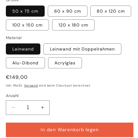
50 x 75 cm
60 x 90 cm
80 x 120 cm
100 x 150 cm
120 x 180 cm
Material
Leinwand
Leinwand mit Doppelrahmen
Alu-Dibond
Acrylglas
Normaler
€149,00
Preis
inkl. MwSt.
Versand
wird beim Checkout berechnet
Anzahl
Verringere
Erhöhe
die
die
Menge
Menge
für
für
In den Warenkorb legen
Birgit
Birgit